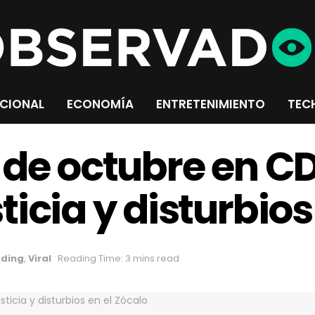
CIONAL
ECONOMÍA
ENTRETENIMIENTO
TEC
 de octubre en C
icia y disturbios
nding
,
Viral
Reading Time: 3 mins read