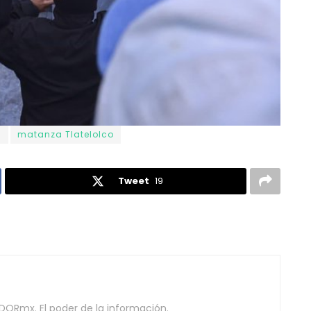
a
matanza Tlatelolco
Tweet
19
DORmx. El poder de la información.