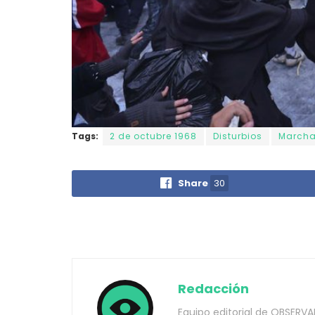
Tags:
2 de octubre 1968
Disturbios
March
Share
30
Redacción
Equipo editorial de OBSERVA