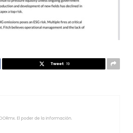
Tweet
19
DORmx. El poder de la información.