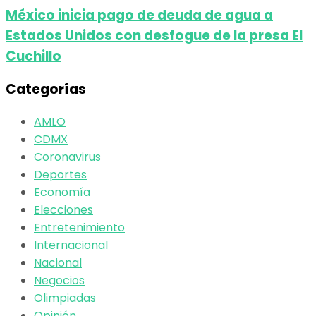
México inicia pago de deuda de agua a
Estados Unidos con desfogue de la presa El
Cuchillo
Categorías
AMLO
CDMX
Coronavirus
Deportes
Economía
Elecciones
Entretenimiento
Internacional
Nacional
Negocios
Olimpiadas
Opinión