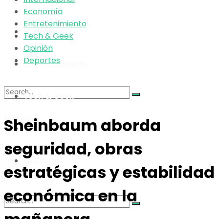
Tech & Geek
Economía
Entretenimiento
Opinión
Economía
Tech & Geek
Opinión
Deportes
Deportes
Entretenimiento
Tech & Geek
No Result
Sheinbaum aborda
Opinión
seguridad, obras
View All Result
Deportes
estratégicas y estabilidad
económica en la