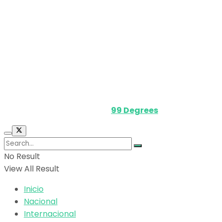
Nosotros
Política de privacidad
Términos y Condiciones
Contacto
Media Kit
Powered by
99 Degrees
.
No Result
View All Result
Inicio
Nacional
Internacional