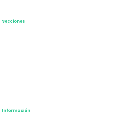
Media Kit
Secciones
Nacional
Internacional
Economía
Entretenimiento
Tecnología
Opinión
Deportes
Información