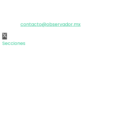
El poder de la información
Copyright © 2025 OBSERVADOR.
Correo:
contacto@observador.mx
Secciones
Nacional
Internacional
Economía
Entretenimiento
Tecnología
Opinión
Deportes