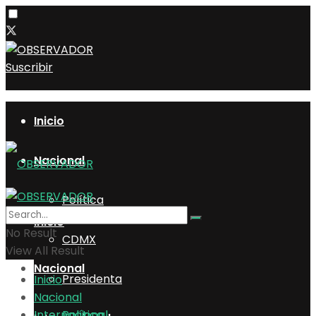
Suscribir
Inicio
Nacional
Política
Inicio
No Result
CDMX
View All Result
Nacional
Presidenta
Inicio
Nacional
Internacional
Política