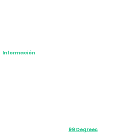
Entretenimiento
Tecnología
Opinión
Deportes
Información
Nosotros
Política de privacidad
Términos y Condiciones
Contacto
Media Kit
Powered by
99 Degrees
.