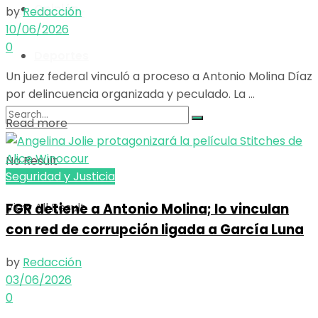
Opinión
by
Redacción
View All Result
10/06/2026
0
Deportes
Un juez federal vinculó a proceso a Antonio Molina Díaz
por delincuencia organizada y peculado. La ...
Details
Read more
No Result
Seguridad y Justicia
View All Result
FGR detiene a Antonio Molina; lo vinculan
con red de corrupción ligada a García Luna
by
Redacción
03/06/2026
0