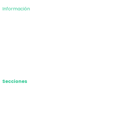
Información
Nosotros
Política de privacidad
Términos y Condiciones
Contacto
Media Kit
Secciones
Nacional
Internacional
Economía