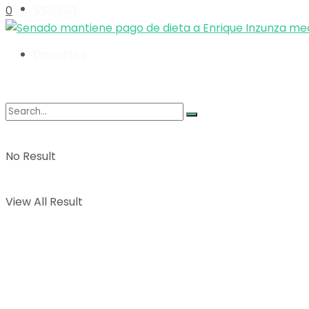
Opinión
0
View All Result
Deportes
No Result
View All Result