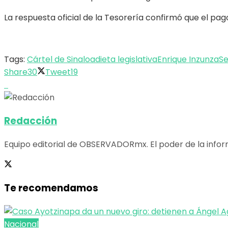
La respuesta oficial de la Tesorería confirmó que el p
Tags:
Cártel de Sinaloa
dieta legislativa
Enrique Inzunza
S
Share
30
Tweet
19
Redacción
Equipo editorial de OBSERVADORmx. El poder de la infor
Te recomendamos
Nacional