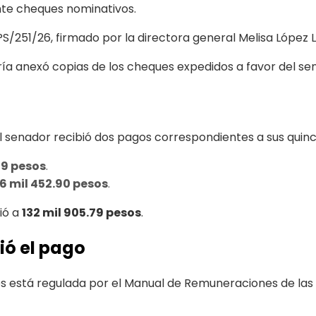
nte cheques nominativos.
PS/251/26, firmado por la directora general Melisa López 
a anexó copias de los cheques expedidos a favor del se
senador recibió dos pagos correspondientes a sus quin
89 pesos
.
6 mil 452.90 pesos
.
ió a
132 mil 905.79 pesos
.
ió el pago
res está regulada por el Manual de Remuneraciones de las