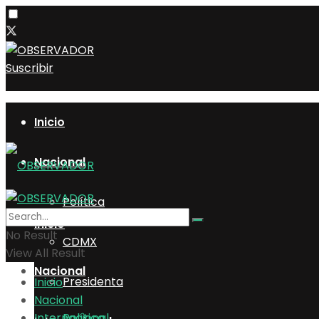
Suscribir
Inicio
Nacional
Política
Inicio
No Result
CDMX
View All Result
Nacional
Presidenta
Inicio
Nacional
Internacional
Política