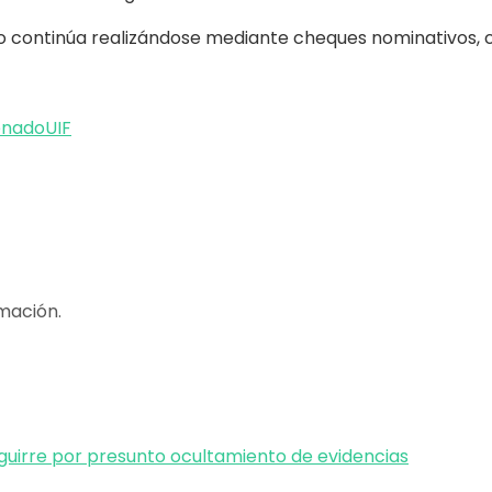
ago continúa realizándose mediante cheques nominativos, 
enado
UIF
mación.