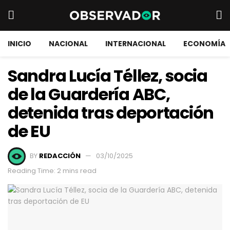
INICIO
NACIONAL
INTERNACIONAL
ECONOMÍA
Sandra Lucía Téllez, socia
de la Guardería ABC,
detenida tras deportación
de EU
BY
REDACCIÓN
03/10/2025
Reading Time: 2 mins read