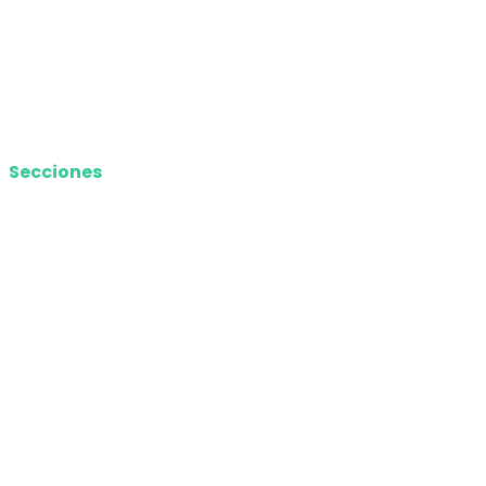
Términos y Condiciones
Contacto
Media Kit
Secciones
Nacional
Internacional
Economía
Entretenimiento
Tecnología
Opinión