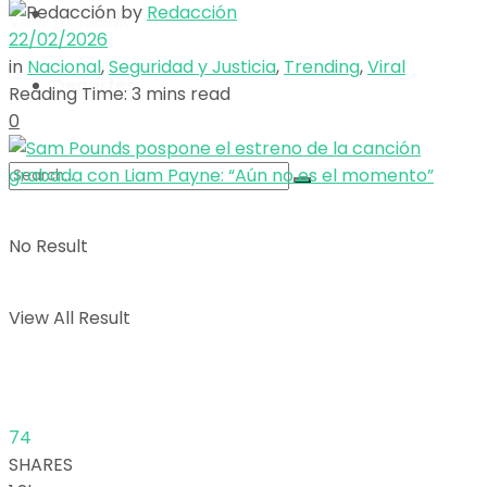
by
Redacción
Opinión
View All Result
22/02/2026
in
Nacional
,
Seguridad y Justicia
,
Trending
,
Viral
Deportes
Reading Time: 3 mins read
0
No Result
View All Result
74
SHARES