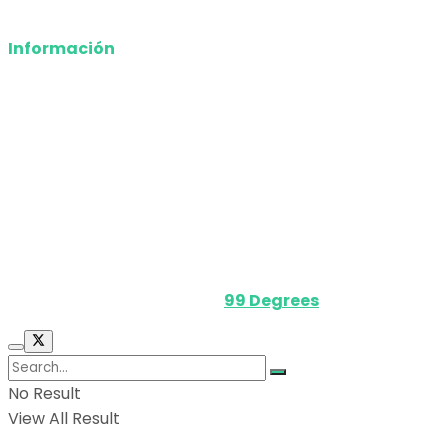
Deportes
Información
Nosotros
Política de privacidad
Términos y Condiciones
Contacto
Media Kit
Powered by
99 Degrees
.
No Result
View All Result