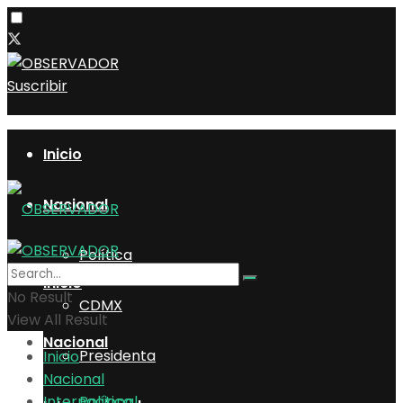
Suscribir
Inicio
Nacional
Política
Inicio
No Result
CDMX
View All Result
Nacional
Presidenta
Inicio
Nacional
Internacional
Política