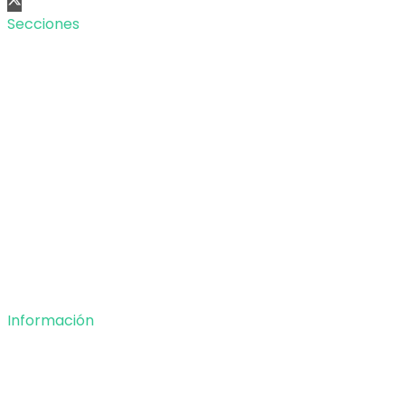
Secciones
Nacional
Internacional
Economía
Entretenimiento
Tecnología
Opinión
Deportes
Información
Nosotros
Política de privacidad