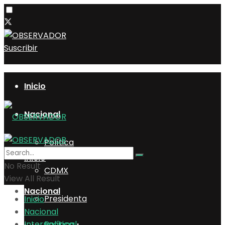
Suscribir
Inicio
Nacional
Política
Inicio
No Result
CDMX
View All Result
Nacional
Presidenta
Inicio
Nacional
Internacional
Política