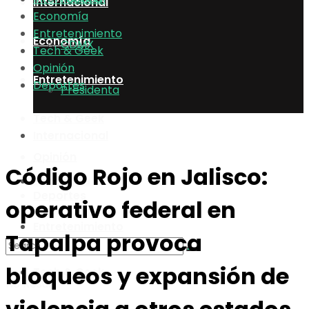
Internacional
Economía
Entretenimiento
Economía
CDMX
Tech & Geek
Opinión
Entretenimiento
Deportes
Presidenta
Tech & Geek
Internacional
Opinión
Código Rojo en Jalisco:
Economía
Deportes
operativo federal en
Entretenimiento
Tapalpa provoca
bloqueos y expansión de
Tech & Geek
No Result