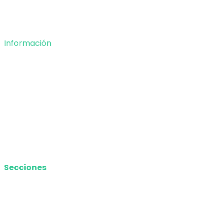
Opinión
Deportes
Información
Nosotros
Política de privacidad
Términos y Condiciones
Contacto
Media Kit
Secciones
Nacional
Internacional