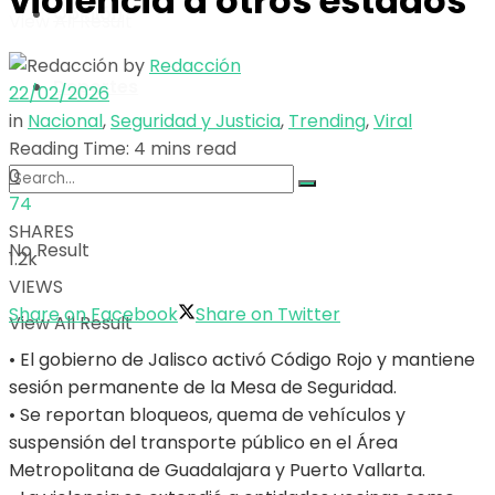
violencia a otros estados
Opinión
View All Result
by
Redacción
Deportes
22/02/2026
in
Nacional
,
Seguridad y Justicia
,
Trending
,
Viral
Reading Time: 4 mins read
0
74
SHARES
No Result
1.2k
VIEWS
Share on Facebook
Share on Twitter
View All Result
• El gobierno de Jalisco activó Código Rojo y mantiene
sesión permanente de la Mesa de Seguridad.
• Se reportan bloqueos, quema de vehículos y
suspensión del transporte público en el Área
Metropolitana de Guadalajara y Puerto Vallarta.