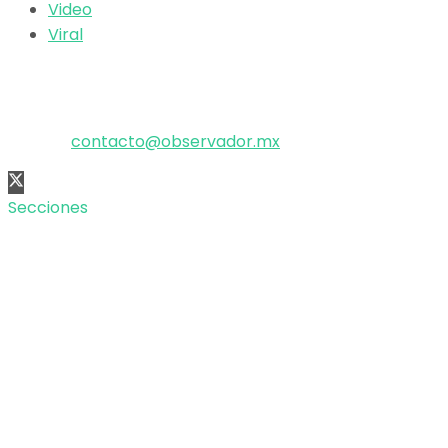
Video
Viral
El poder de la información
Copyright © 2025 OBSERVADOR.
Correo:
contacto@observador.mx
Secciones
Nacional
Internacional
Economía
Entretenimiento
Tecnología