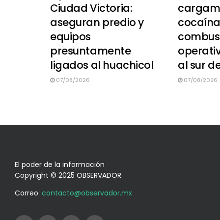
Ciudad Victoria:
cargam
aseguran predio y
cocaína
equipos
combust
presuntamente
operati
ligados al huachicol
al sur d
07/08/2026
07/08/2026
El poder de la información
Copyright © 2025 OBSERVADOR.
Correo:
contacto@observador.mx