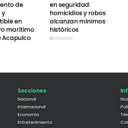
ento de
en seguridad:
 y
homicidios y robos
ible en
alcanzan mínimos
vo marítimo
históricos
e Acapulco
07/08/2026
Secciones
In
Nacional
Nos
Internacional
Pol
Economía
Tér
Entretenimiento
Co