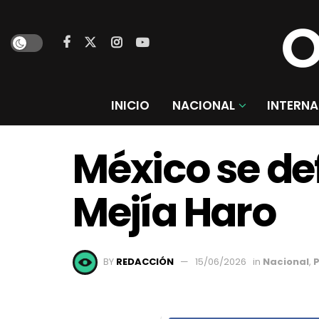
INICIO
NACIONAL
INTERNA
México se def
Mejía Haro
BY
REDACCIÓN
15/06/2026
in
Nacional
,
P