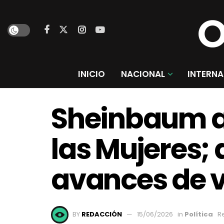
INICIO
NACIONAL
INTERNA
Sheinbaum a
las Mujeres;
avances de 
BY
REDACCIÓN
15/06/2026
in
Política
R