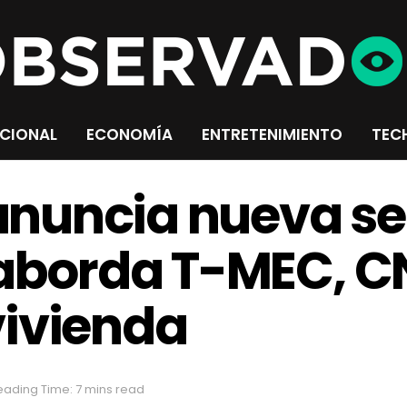
CIONAL
ECONOMÍA
ENTRETENIMIENTO
TEC
nuncia nueva sec
 aborda T-MEC, C
vivienda
eading Time: 7 mins read