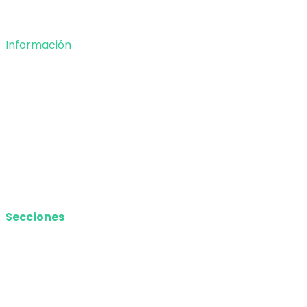
Deportes
Información
Nosotros
Política de privacidad
Términos y Condiciones
Contacto
Media Kit
Secciones
Nacional
Internacional
Economía