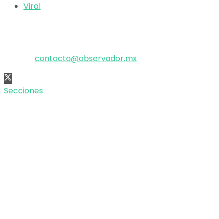
Viral
El poder de la información
Copyright © 2025 OBSERVADOR.
Correo:
contacto@observador.mx
Secciones
Nacional
Internacional
Economía
Entretenimiento
Tecnología
Opinión