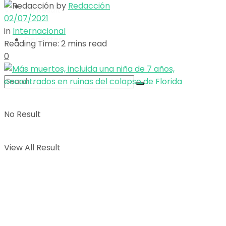
by
Redacción
Opinión
View All Result
02/07/2021
in
Internacional
Deportes
Reading Time: 2 mins read
0
No Result
View All Result