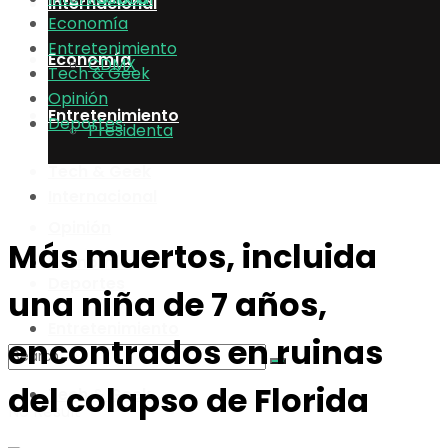
Internacional
Economía
Entretenimiento
Economía
CDMX
Tech & Geek
Opinión
Entretenimiento
Deportes
Presidenta
Tech & Geek
Internacional
Opinión
Más muertos, incluida
Economía
Deportes
una niña de 7 años,
Entretenimiento
encontrados en ruinas
del colapso de Florida
Tech & Geek
No Result