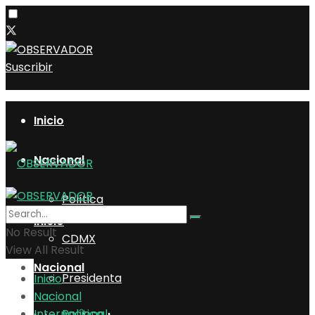
Suscribir
Inicio
Nacional
Política
Inicio
No Result
CDMX
View All Result
Nacional
Presidenta
Inicio
Nacional
Internacional
Política