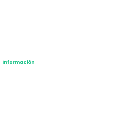
Entretenimiento
Tecnología
Opinión
Deportes
Información
Nosotros
Política de privacidad
Términos y Condiciones
Contacto
Media Kit