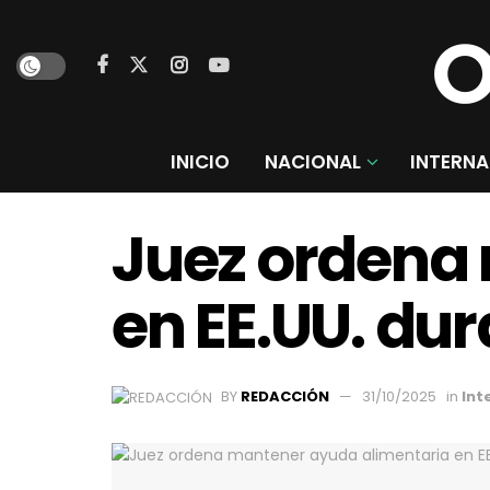
INICIO
NACIONAL
INTERNA
Juez ordena
en EE.UU. dur
BY
REDACCIÓN
31/10/2025
in
Int