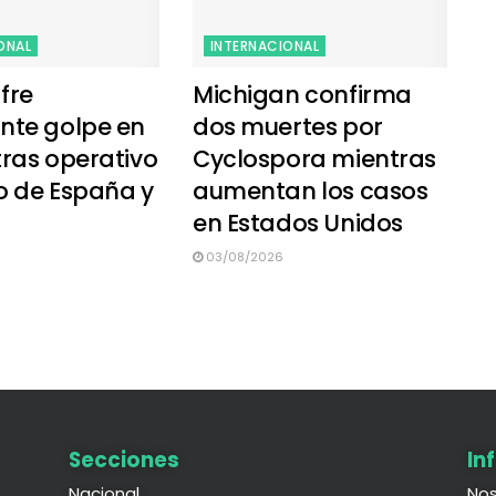
ONAL
INTERNACIONAL
fre
Michigan confirma
nte golpe en
dos muertes por
tras operativo
Cyclospora mientras
o de España y
aumentan los casos
en Estados Unidos
03/08/2026
Secciones
In
Nacional
Nos