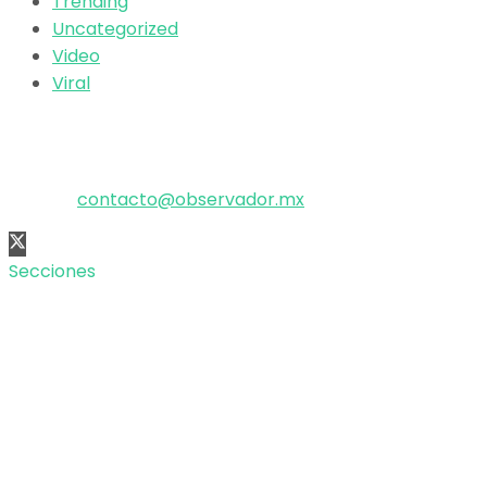
Trending
Uncategorized
Video
Viral
El poder de la información
Copyright © 2025 OBSERVADOR.
Correo:
contacto@observador.mx
Secciones
Nacional
Internacional
Economía
Entretenimiento