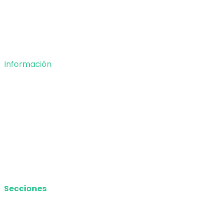
Tecnología
Opinión
Deportes
Información
Nosotros
Política de privacidad
Términos y Condiciones
Contacto
Media Kit
Secciones
Nacional