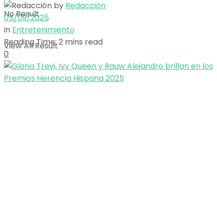
by
Redacción
No Result
05/09/2025
in
Entretenimiento
Reading Time: 2 mins read
View All Result
0