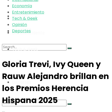
Tech & Geek
Economía
Entretenimiento
Opinión
Economía
Tech & Geek
Opinión
Deportes
Deportes
Entretenimiento
Tech & Geek
No Result
Gloria Trevi, Ivy Queen y
Opinión
Rauw Alejandro brillan en
View All Result
Deportes
los Premios Herencia
Hispana 2025