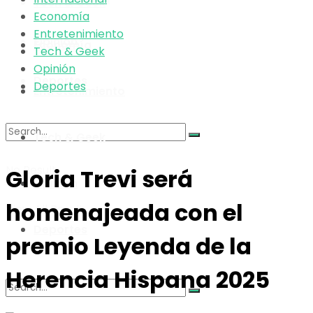
Tech & Geek
Economía
Entretenimiento
Opinión
Economía
Tech & Geek
Opinión
Deportes
Deportes
Entretenimiento
Tech & Geek
No Result
Gloria Trevi será
Opinión
homenajeada con el
View All Result
Deportes
premio Leyenda de la
Herencia Hispana 2025