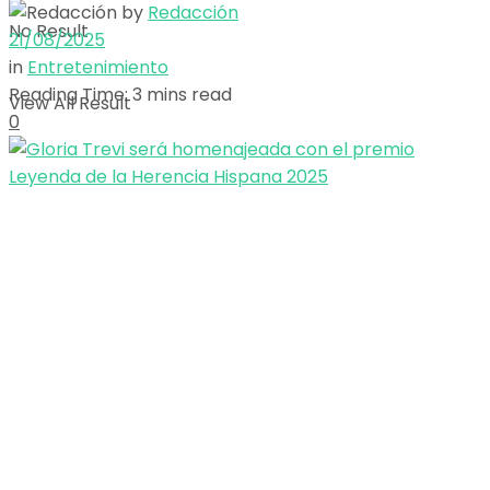
by
Redacción
No Result
21/08/2025
in
Entretenimiento
Reading Time: 3 mins read
View All Result
0