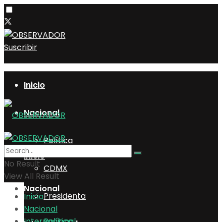
Suscribir
Inicio
Nacional
Política
Inicio
No Result
CDMX
View All Result
Nacional
Presidenta
Inicio
Nacional
Internacional
Política