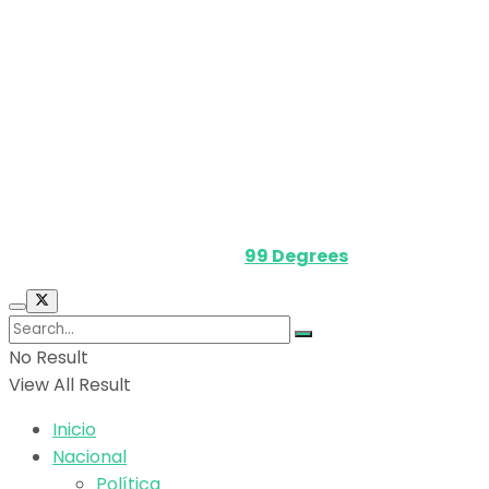
Nosotros
Política de privacidad
Términos y Condiciones
Contacto
Media Kit
Powered by
99 Degrees
.
No Result
View All Result
Inicio
Nacional
Política