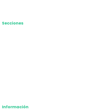
Contacto
Media Kit
Secciones
Nacional
Internacional
Economía
Entretenimiento
Tecnología
Opinión
Deportes
Información