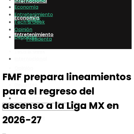
Internacional
Economía
Entretenimiento
Economía
CDMX
Tech & Geek
Opinión
Entretenimiento
Deportes
Presidenta
Tech & Geek
Internacional
Opinión
FMF prepara lineamientos
Economía
Deportes
para el regreso del
Entretenimiento
ascenso a la Liga MX en
2026-27
Tech & Geek
No Result