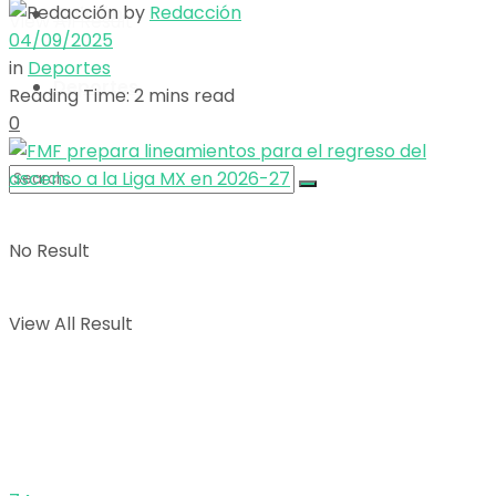
by
Redacción
Opinión
View All Result
04/09/2025
in
Deportes
Deportes
Reading Time: 2 mins read
0
No Result
View All Result