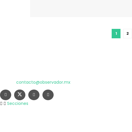
1
2
El poder de la información
Copyright © 2025 OBSERVADOR.
Correo:
contacto@observador.mx
Secciones
Nacional
Internacional
Economía