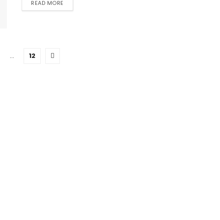
DETAILS
READ MORE
…
12