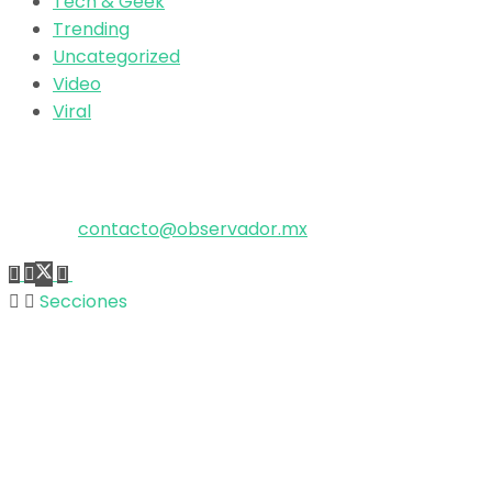
Tech & Geek
Trending
Uncategorized
Video
Viral
El poder de la información
Copyright © 2025 OBSERVADOR.
Correo:
contacto@observador.mx
Secciones
Nacional
Internacional
Economía
Entretenimiento