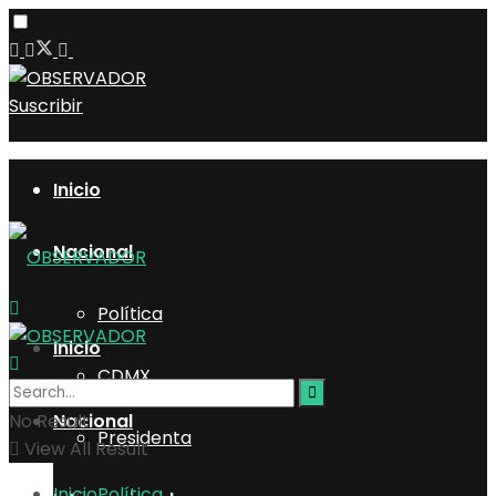
Suscribir
Inicio
Nacional
Política
Inicio
CDMX
No Result
Nacional
Presidenta
View All Result
Inicio
Política