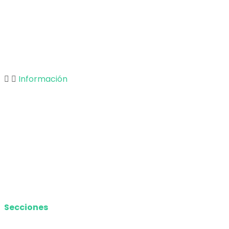
Tecnología
Opinión
Deportes
Información
Nosotros
Política de privacidad
Términos y Condiciones
Contacto
Media Kit
Secciones