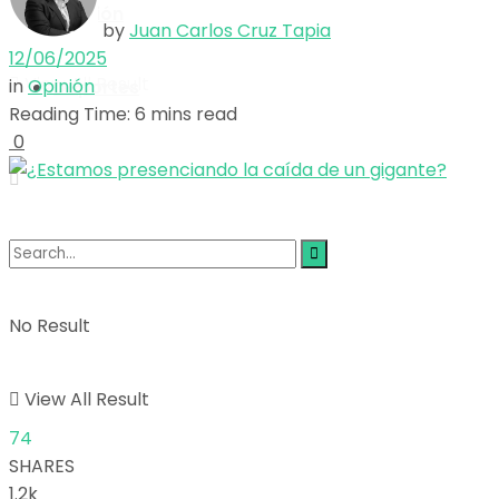
Opinión
No Result
by
Juan Carlos Cruz Tapia
12/06/2025
View All Result
in
Opinión
Deportes
Reading Time: 6 mins read
0
No Result
View All Result
74
SHARES
1.2k