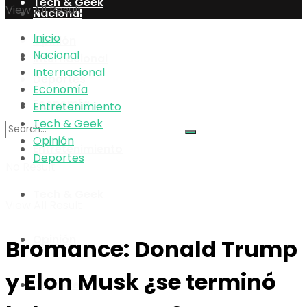
Tech & Geek
View All Result
Nacional
Inicio
Opinión
Nacional
Internacional
Internacional
Deportes
Economía
Economía
Entretenimiento
Tech & Geek
Opinión
Entretenimiento
Deportes
No Result
Tech & Geek
View All Result
Opinión
Bromance: Donald Trump
y Elon Musk ¿se terminó
Deportes