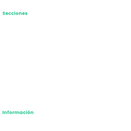
Secciones
Nacional
Internacional
Economía
Entretenimiento
Tecnología
Opinión
Deportes
Información
Nosotros