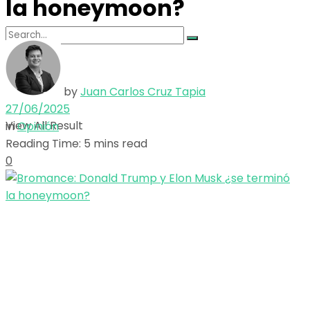
la honeymoon?
No Result
by
Juan Carlos Cruz Tapia
27/06/2025
View All Result
in
Opinión
Reading Time: 5 mins read
0