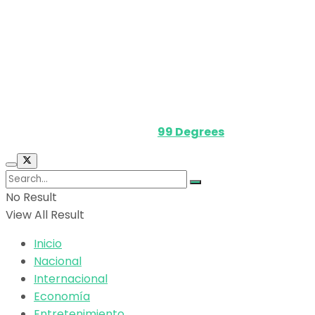
Política de privacidad
Términos y Condiciones
Contacto
Media Kit
Powered by
99 Degrees
.
No Result
View All Result
Inicio
Nacional
Internacional
Economía
Entretenimiento