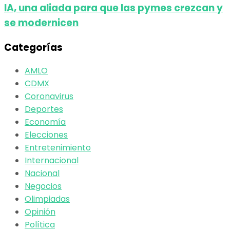
IA, una aliada para que las pymes crezcan y
se modernicen
Categorías
AMLO
CDMX
Coronavirus
Deportes
Economía
Elecciones
Entretenimiento
Internacional
Nacional
Negocios
Olimpiadas
Opinión
Política