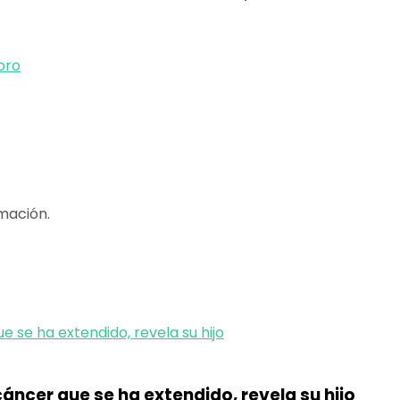
oro
mación.
áncer que se ha extendido, revela su hijo