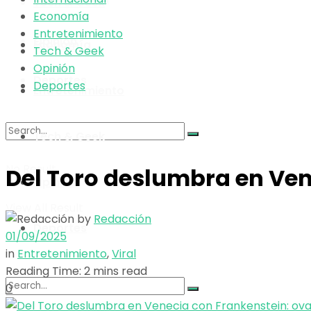
Tech & Geek
Economía
Entretenimiento
Opinión
Economía
Tech & Geek
Opinión
Deportes
Deportes
Entretenimiento
Tech & Geek
No Result
Del Toro deslumbra en Ven
Opinión
View All Result
by
Redacción
Deportes
01/09/2025
in
Entretenimiento
,
Viral
Reading Time: 2 mins read
0