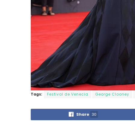
Tags:
Festival de Venecia
George Clooney
Share
30