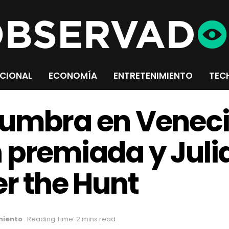
CIONAL
ECONOMÍA
ENTRETENIMIENTO
TEC
umbra en Veneci
 premiada y Juli
er the Hunt
miento
Reading Time: 2 mins read