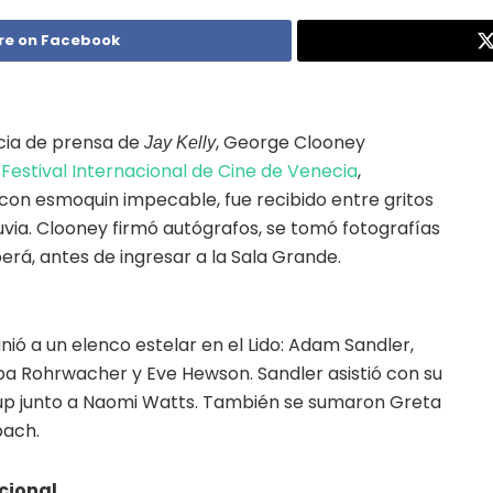
re on Facebook
ncia de prensa de
, George Clooney
Jay Kelly
l
Festival Internacional de Cine de Venecia
,
con esmoquin impecable, fue recibido entre gritos
uvia. Clooney firmó autógrafos, se tomó fotografías
rberá, antes de ingresar a la Sala Grande.
nió a un elenco estelar en el Lido: Adam Sandler,
lba Rohrwacher y Eve Hewson. Sandler asistió con su
udup junto a Naomi Watts. También se sumaron Greta
bach.
acional