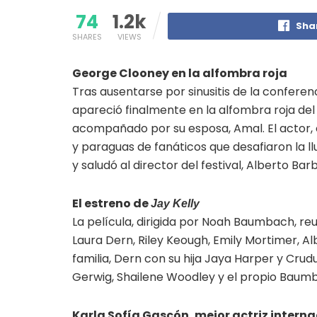
74
1.2k
Sha
SHARES
VIEWS
George Clooney en la alfombra roja
Tras ausentarse por sinusitis de la confere
apareció finalmente en la alfombra roja de
acompañado por su esposa, Amal. El actor, 
y paraguas de fanáticos que desafiaron la ll
y saludó al director del festival, Alberto Ba
El estreno de
Jay Kelly
La película, dirigida por Noah Baumbach, reu
Laura Dern, Riley Keough, Emily Mortimer, A
familia, Dern con su hija Jaya Harper y Cr
Gerwig, Shailene Woodley y el propio Baum
Karla Sofía Gascón, mejor actriz intern