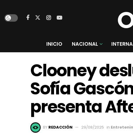
INICIO
NACIONAL
INTERNA
Clooney desl
Sofía Gascón
presenta Aft
BY
REDACCIÓN
29/08/2025
in
Entreteni