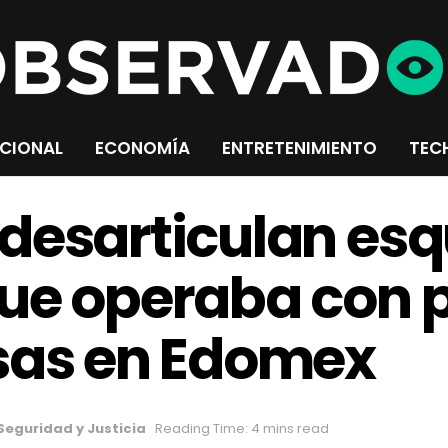
CIONAL
ECONOMÍA
ENTRETENIMIENTO
TEC
 desarticulan es
ue operaba con 
lsas en Edomex
Seguridad y Justicia
Reading Time: 4 mins read