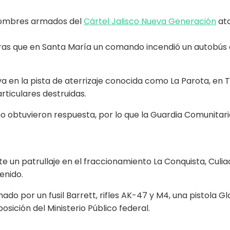
hombres armados del
Cártel Jalisco Nueva Generación
ata
ntras que en Santa María un comando incendió un autobús d
va en la pista de aterrizaje conocida como La Parota, en
articulares destruidas.
no obtuvieron respuesta, por lo que la Guardia Comunitar
e un patrullaje en el fraccionamiento La Conquista, Culia
enido.
o por un fusil Barrett, rifles AK-47 y M4, una pistola Gl
sición del Ministerio Público federal.