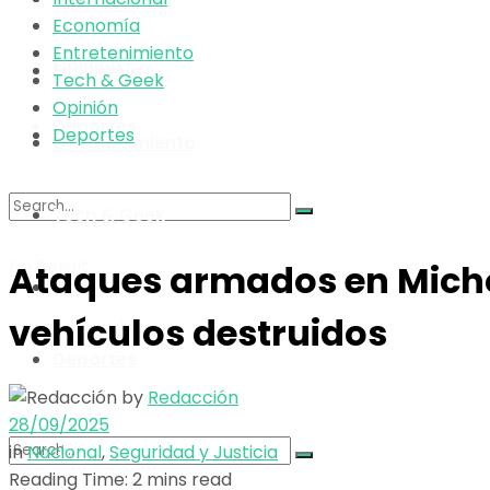
Tech & Geek
Economía
Entretenimiento
Opinión
Economía
Tech & Geek
Opinión
Deportes
Deportes
Entretenimiento
Tech & Geek
No Result
Ataques armados en Micho
Opinión
vehículos destruidos
View All Result
Deportes
by
Redacción
28/09/2025
in
Nacional
,
Seguridad y Justicia
Reading Time: 2 mins read