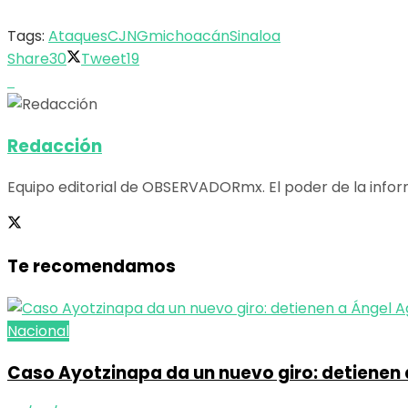
Tags:
Ataques
CJNG
michoacán
Sinaloa
Share
30
Tweet
19
Redacción
Equipo editorial de OBSERVADORmx. El poder de la infor
Te recomendamos
Nacional
Caso Ayotzinapa da un nuevo giro: detienen 