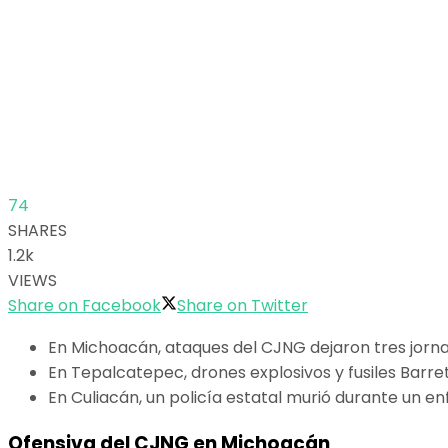
74
SHARES
1.2k
VIEWS
Share on Facebook
Share on Twitter
En Michoacán, ataques del CJNG dejaron tres jorna
En Tepalcatepec, drones explosivos y fusiles Barre
En Culiacán, un policía estatal murió durante un
Ofensiva del CJNG en Michoacán