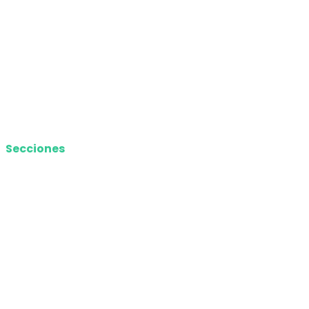
Nosotros
Política de privacidad
Términos y Condiciones
Contacto
Media Kit
Secciones
Nacional
Internacional
Economía
Entretenimiento
Tecnología