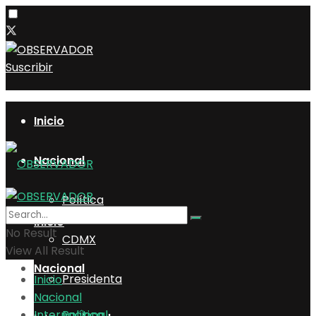
Suscribir
Inicio
Nacional
Política
Inicio
No Result
CDMX
View All Result
Nacional
Presidenta
Inicio
Nacional
Internacional
Política