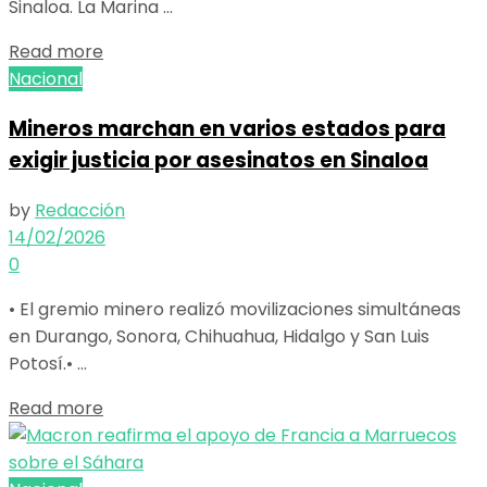
Sinaloa. La Marina ...
Details
Read more
Nacional
Mineros marchan en varios estados para
exigir justicia por asesinatos en Sinaloa
by
Redacción
14/02/2026
0
• El gremio minero realizó movilizaciones simultáneas
en Durango, Sonora, Chihuahua, Hidalgo y San Luis
Potosí.• ...
Details
Read more