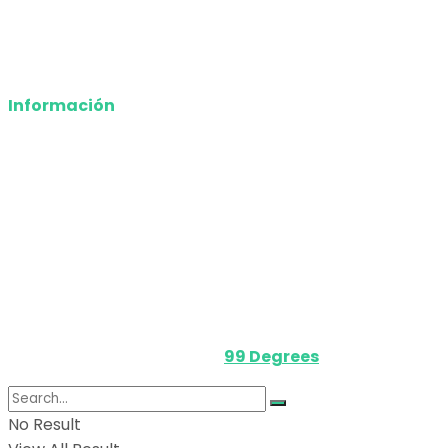
Opinión
Deportes
Información
Nosotros
Política de privacidad
Términos y Condiciones
Contacto
Media Kit
Powered by
99 Degrees
.
No Result