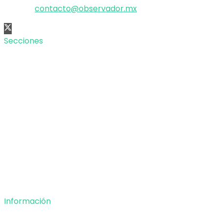
Correo:
contacto@observador.mx
Secciones
Nacional
Internacional
Economía
Entretenimiento
Tecnología
Opinión
Deportes
Información