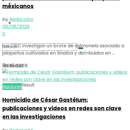
Opinión
mexicanos
View All Result
by
Redacción
Deportes
06/08/2026
0
Los CDC investigan un brote de salmonela asociado a
jalapeños cultivados en Sinaloa y distribuidos en ...
Details
Read more
No Result
View All Result
Nacional
Homicidio de César Gastélum:
publicaciones y videos en redes son clave
en las investigaciones