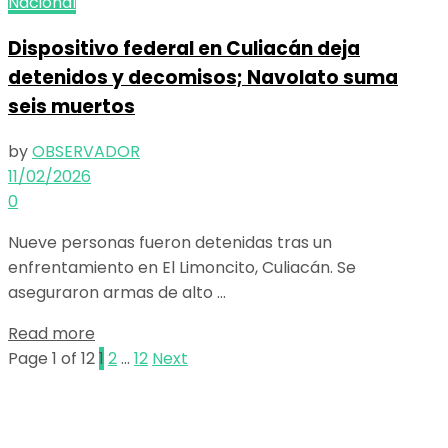
Nacional
Dispositivo federal en Culiacán deja
detenidos y decomisos; Navolato suma
seis muertos
by
OBSERVADOR
11/02/2026
0
Nueve personas fueron detenidas tras un
enfrentamiento en El Limoncito, Culiacán. Se
aseguraron armas de alto ...
Details
Read more
Page 1 of 12
1
2
…
12
Next
El poder de la información
Copyright © 2025 OBSERVADOR.