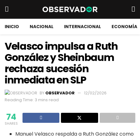
INICIO
NACIONAL
INTERNACIONAL
ECONOMÍA
Velasco impulsa a Ruth
González y Sheinbaum
rechaza sucesión
inmediata en SLP
BY
OBSERVADOR
12/02/2026
Reading Time: 3 mins read
74
SHARES
Manuel Velasco respalda a Ruth González como