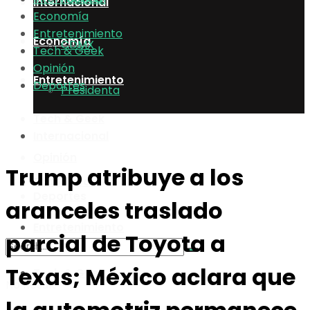
Internacional
Economía
Entretenimiento
Economía
CDMX
Tech & Geek
Opinión
Entretenimiento
Deportes
Presidenta
Tech & Geek
Internacional
Opinión
Trump atribuye a los
Economía
Deportes
aranceles traslado
Entretenimiento
parcial de Toyota a
Texas; México aclara que
Tech & Geek
No Result