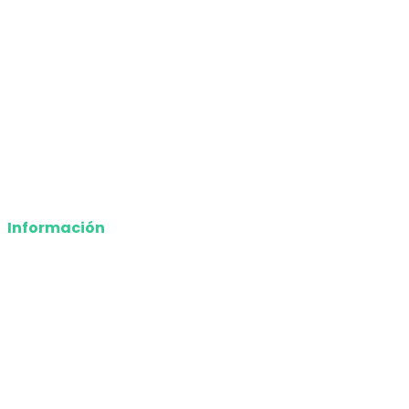
Economía
Entretenimiento
Tecnología
Opinión
Deportes
Información
Nosotros
Política de privacidad
Términos y Condiciones
Contacto