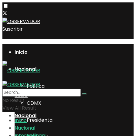
Suscribir
Inicio
Nacional
Política
Inicio
No Result
CDMX
View All Result
Nacional
Presidenta
Inicio
Nacional
Internacional
Política