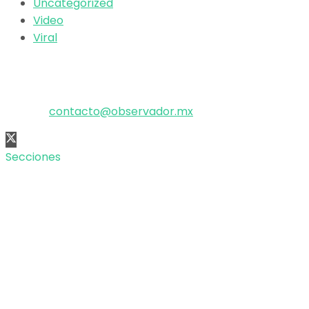
Uncategorized
Video
Viral
El poder de la información
Copyright © 2025 OBSERVADOR.
Correo:
contacto@observador.mx
Secciones
Nacional
Internacional
Economía
Entretenimiento
Tecnología