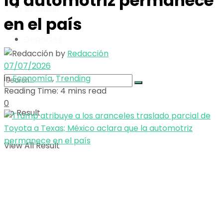
la automotriz permanece
Opinión
View All Result
en el país
Deportes
by
Redacción
07/07/2026
in
Economía
,
Trending
Reading Time: 4 mins read
0
No Result
View All Result