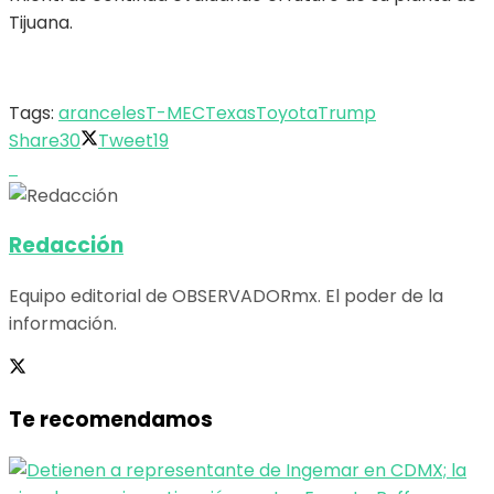
Tijuana.
Tags:
aranceles
T-MEC
Texas
Toyota
Trump
Share
30
Tweet
19
Redacción
Equipo editorial de OBSERVADORmx. El poder de la
información.
Te recomendamos