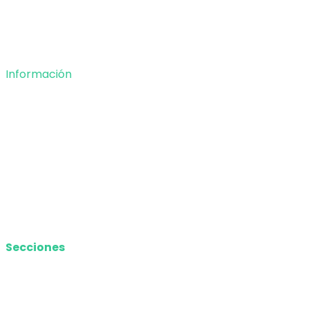
Opinión
Deportes
Información
Nosotros
Política de privacidad
Términos y Condiciones
Contacto
Media Kit
Secciones
Nacional
Internacional