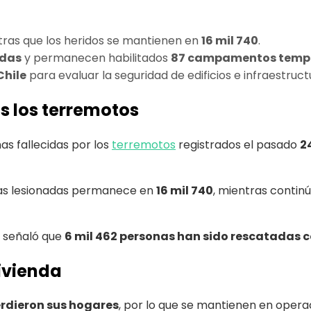
tras que los heridos se mantienen en
16 mil 740
.
ndas
y permanecen habilitados
87 campamentos temp
Chile
para evaluar la seguridad de edificios e infraestruc
s los terremotos
as fallecidas por los
terremotos
registrados el pasado
2
onas lesionadas permanece en
16 mil 740
, mientras contin
, señaló que
6 mil 462 personas han sido rescatadas c
ivienda
erdieron sus hogares
, por lo que se mantienen en oper