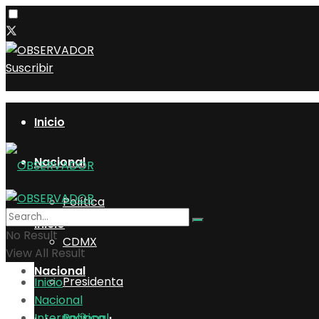
Suscribir
Inicio
Nacional
Política
Inicio
No Result
CDMX
View All Result
Nacional
Presidenta
Inicio
Nacional
Internacional
Política