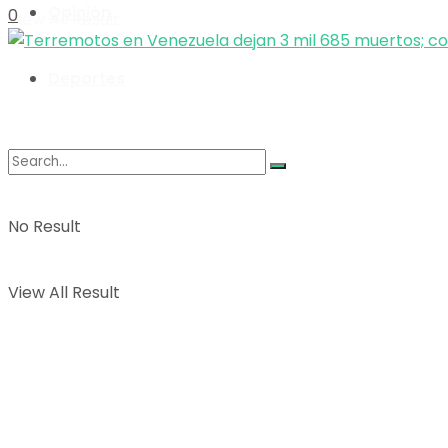
Opinión
0
View All Result
Deportes
No Result
View All Result