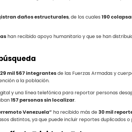
egistran daños estructurales
, de los cuales
190 colaps
ias
han recibido apoyo humanitario y que se han distribu
y búsqueda
29 mil 567 integrantes
de las Fuerzas Armadas y cuerp
ención a la población.
ital y una línea telefónica para reportar personas desapa
zaban
157 personas sin localizar
.
erremoto Venezuela”
ha recibido más de
30 mil report
s distintos, ya que puede incluir reportes duplicados o 