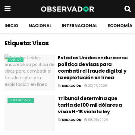
INICIO
NACIONAL
INTERNACIONAL
ECONOMÍA
Etiqueta:
Visas
Estados Unidos endurece su
POLÍTICA
política de visas para
combatir el fraude digital y
la explotación en línea
BY
REDACCIÓN
23/07/2026
Tribunal determina que
INTERNACIONAL
tarifa de 100 mil dólares a
visas H-1B viola la ley
BY
REDACCIÓN
08/06/2026