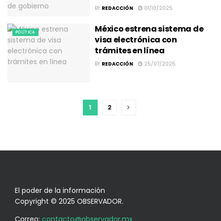
BY
REDACCIÓN
01/10/2025
México estrena sistema de
POLÍTICA
visa electrónica con
trámites en línea
BY
REDACCIÓN
25/07/2025
1
2
El poder de la información
Copyright © 2025 OBSERVADOR.
Correo:
contacto@observador.mx