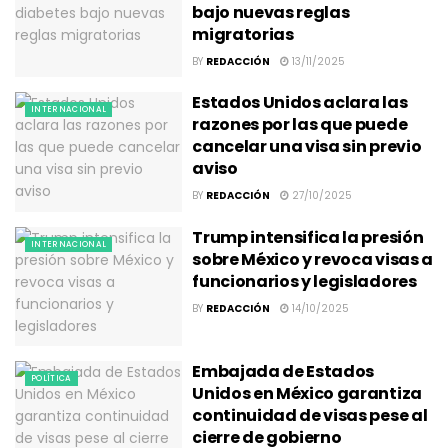
bajo nuevas reglas
migratorias
BY
REDACCIÓN
13/11/2025
Estados Unidos aclara las
INTERNACIONAL
razones por las que puede
cancelar una visa sin previo
aviso
BY
REDACCIÓN
27/10/2025
Trump intensifica la presión
INTERNACIONAL
sobre México y revoca visas a
funcionarios y legisladores
BY
REDACCIÓN
14/10/2025
Embajada de Estados
POLÍTICA
Unidos en México garantiza
continuidad de visas pese al
cierre de gobierno