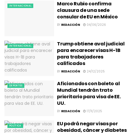
Marco Rubio confirma
INTERNACIONAL
clausura de una sede
consular de EU en México
BY
REDACCIÓN
04/06/2026
Trump obtiene aval judicial
INTERNACIONAL
para encarecer visas H-1B
para trabajadores
calificados
BY
REDACCIÓN
24/12/2025
Aficionados con boleto al
DEPORTES
Mundial tendrán trato
prioritario para visa de EE.
UU.
BY
REDACCIÓN
17/11/2025
EU podrá negar visas por
POLÍTICA
obesidad, cáncer y diabetes