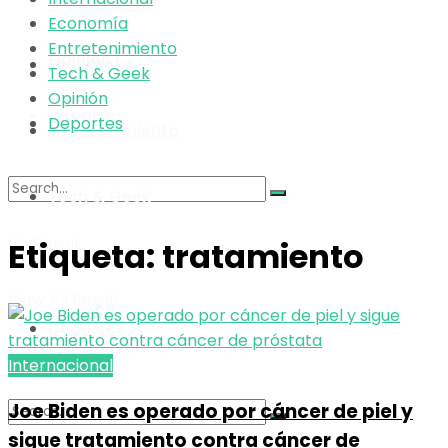
Tech & Geek
Economía
Entretenimiento
Opinión
Economía
Tech & Geek
Opinión
Deportes
Deportes
Entretenimiento
Tech & Geek
No Result
Etiqueta:
tratamiento
Opinión
View All Result
Deportes
Internacional
Joe Biden es operado por cáncer de piel y
sigue tratamiento contra cáncer de