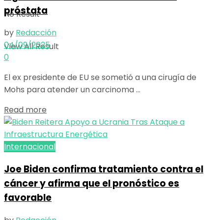
próstata
No Result
by
Redacción
04/09/2025
View All Result
0
El ex presidente de EU se sometió a una cirugía de
Mohs para atender un carcinoma ...
Details
Read more
Internacional
Joe Biden confirma tratamiento contra el
cáncer y afirma que el pronóstico es
favorable