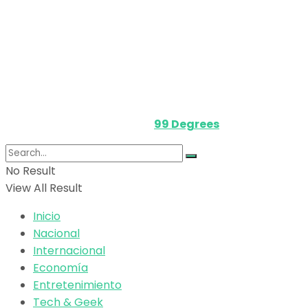
Política de privacidad
Términos y Condiciones
Contacto
Media Kit
Powered by
99 Degrees
.
No Result
View All Result
Inicio
Nacional
Internacional
Economía
Entretenimiento
Tech & Geek