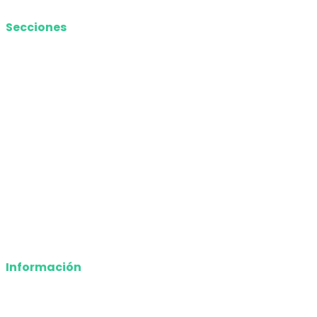
Secciones
Nacional
Internacional
Economía
Entretenimiento
Tecnología
Opinión
Deportes
Información
Nosotros