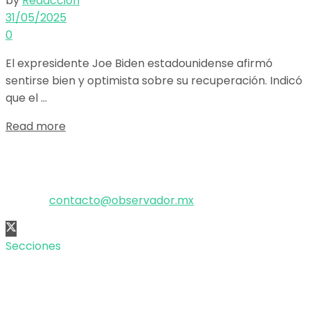
by
Redacción
31/05/2025
0
El expresidente Joe Biden estadounidense afirmó
sentirse bien y optimista sobre su recuperación. Indicó
que el ...
Details
Read more
El poder de la información
Copyright © 2025 OBSERVADOR.
Correo:
contacto@observador.mx
Secciones
Nacional
Internacional