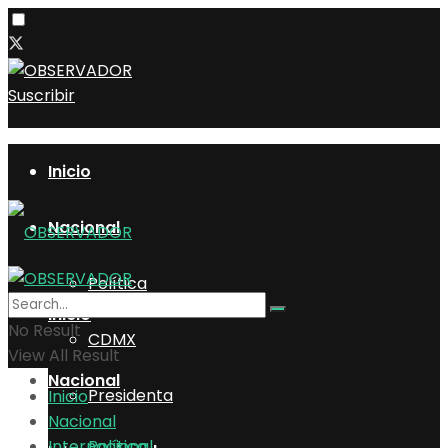
Suscribir
Inicio
Nacional
Política
Inicio
No Result
CDMX
View All Result
Nacional
Presidenta
Inicio
Nacional
Internacional
Política