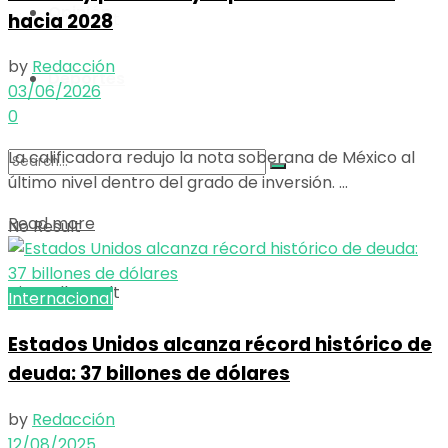
Opinión
hacia 2028
View All Result
by
Redacción
Deportes
03/06/2026
0
La calificadora redujo la nota soberana de México al
último nivel dentro del grado de inversión. ...
Details
Read more
No Result
View All Result
Internacional
Estados Unidos alcanza récord histórico de
deuda: 37 billones de dólares
by
Redacción
12/08/2025