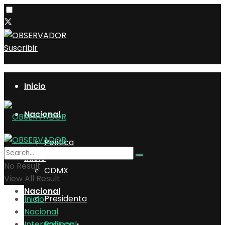
Suscribir
Inicio
Nacional
Política
Inicio
No Result
CDMX
View All Result
Nacional
Presidenta
Inicio
Nacional
Internacional
Política