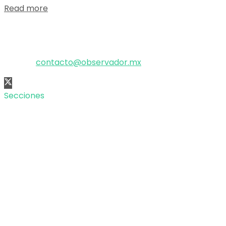
Details
Read more
El poder de la información
Copyright © 2025 OBSERVADOR.
Correo:
contacto@observador.mx
Secciones
Nacional
Internacional
Economía
Entretenimiento
Tecnología
Opinión