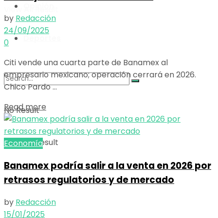
Opinión
View All Result
by
Redacción
24/09/2025
Deportes
0
Citi vende una cuarta parte de Banamex al
empresario mexicano; operación cerrará en 2026.
Chico Pardo ...
Details
Read more
No Result
View All Result
Economía
Banamex podría salir a la venta en 2026 por
retrasos regulatorios y de mercado
by
Redacción
15/01/2025