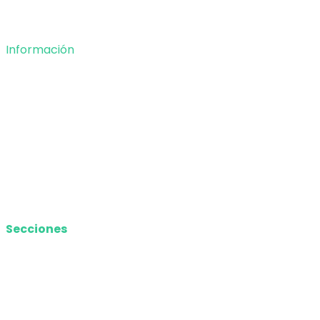
Deportes
Información
Nosotros
Política de privacidad
Términos y Condiciones
Contacto
Media Kit
Secciones
Nacional
Internacional