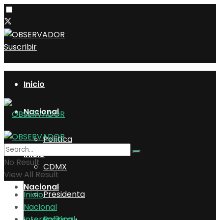
Suscribir
Inicio
Nacional
Política
Inicio
No Result
CDMX
View All Result
Nacional
Presidenta
Inicio
Nacional
Internacional
Política