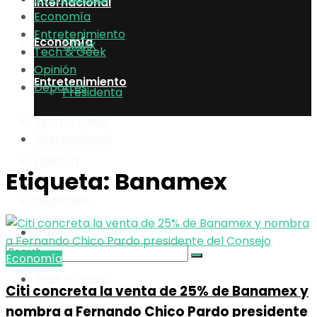
Internacional
Economía
Entretenimiento
Economía
CDMX
Tech & Geek
Opinión
Entretenimiento
Deportes
Presidenta
Tech & Geek
Internacional
Opinión
Etiqueta:
Banamex
Economía
Deportes
Entretenimiento
Economía
Tech & Geek
Citi concreta la venta de 25% de Banamex y
No Result
nombra a Fernando Chico Pardo presidente