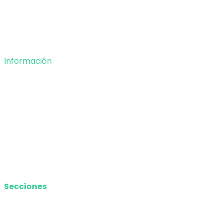
Opinión
Deportes
Información
Nosotros
Política de privacidad
Términos y Condiciones
Contacto
Media Kit
Secciones
Nacional