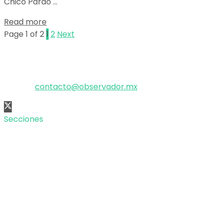
Chico Pardo ...
Details
Read more
Page 1 of 2
1
2
Next
El poder de la información
Copyright © 2025 OBSERVADOR.
Correo:
contacto@observador.mx
Secciones
Nacional
Internacional
Economía
Entretenimiento
Tecnología