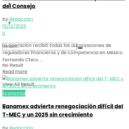
Opinión
del Consejo
View All Result
by
Redacción
Deportes
15/12/2025
0
La operación recibió todas las autorizaciones de
reguladores financieros y de competencia en México.
Fernando Chico ...
No Result
Details
Read more
View All Result
Economía
Banamex advierte renegociación difícil del
T-MEC y un 2025 sin crecimiento
by
Redacción