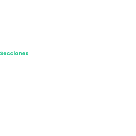
Política de privacidad
Términos y Condiciones
Contacto
Media Kit
Secciones
Nacional
Internacional
Economía
Entretenimiento
Tecnología
Opinión
Deportes