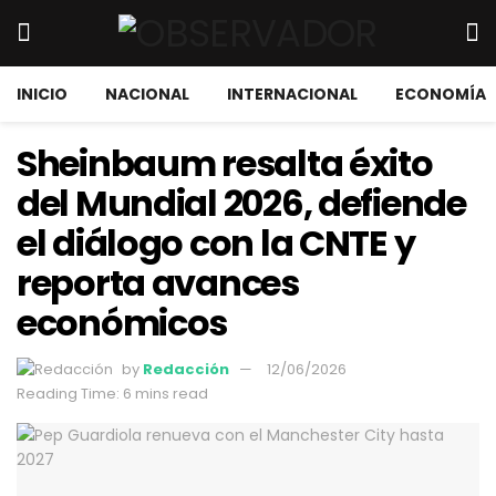
INICIO
NACIONAL
INTERNACIONAL
ECONOMÍA
Sheinbaum resalta éxito
del Mundial 2026, defiende
el diálogo con la CNTE y
reporta avances
económicos
by
Redacción
12/06/2026
Reading Time: 6 mins read