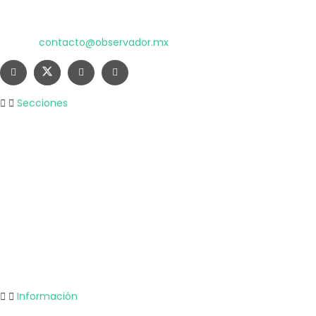
El poder de la información
Copyright © 2025 OBSERVADOR.
Correo:
contacto@observador.mx
Secciones
Nacional
Internacional
Economía
Entretenimiento
Tecnología
Opinión
Deportes
Información
Nosotros