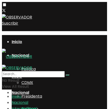
Suscribir
Inicio
Nacional
Política
Inicio
No Result
CDMX
View All Result
Nacional
Presidenta
Inicio
Nacional
Internacional
Política