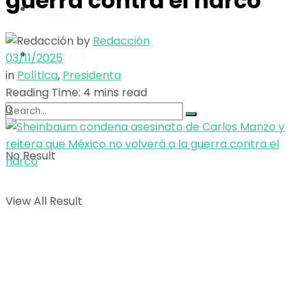
guerra contra el narco
Opinión
View All Result
by
Redacción
Deportes
03/11/2025
in
Política
,
Presidenta
Reading Time: 4 mins read
0
No Result
View All Result