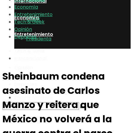
Internacional
Economía
Entretenimiento
Economía
CDMX
Tech & Geek
Opinión
Entretenimiento
Deportes
Presidenta
Tech & Geek
Internacional
Opinión
Sheinbaum condena
Economía
Deportes
asesinato de Carlos
Entretenimiento
Manzo y reitera que
México no volverá a la
Tech & Geek
No Result