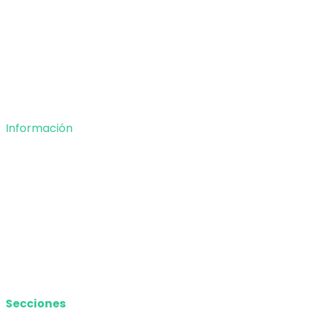
Entretenimiento
Tecnología
Opinión
Deportes
Información
Nosotros
Política de privacidad
Términos y Condiciones
Contacto
Media Kit
Secciones