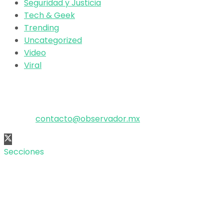
Seguridad y Justicia
Tech & Geek
Trending
Uncategorized
Video
Viral
El poder de la información
Copyright © 2025 OBSERVADOR.
Correo:
contacto@observador.mx
Secciones
Nacional
Internacional
Economía