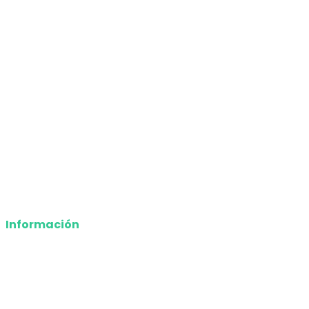
Nacional
Internacional
Economía
Entretenimiento
Tecnología
Opinión
Deportes
Información
Nosotros
Política de privacidad