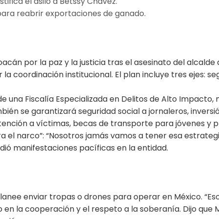
tifica el asilo a Betssy Chávez.
para reabrir exportaciones de ganado.
cán por la paz y la justicia tras el asesinato del alcald
la coordinación institucional. El plan incluye tres ejes: s
e una Fiscalía Especializada en Delitos de Alto Impacto,
bién se garantizará seguridad social a jornaleros, invers
ención a víctimas, becas de transporte para jóvenes y p
a el narco”: “Nosotros jamás vamos a tener esa estrateg
dió manifestaciones pacíficas en la entidad.
ee enviar tropas o drones para operar en México. “Eso no
 en la cooperación y el respeto a la soberanía. Dijo que