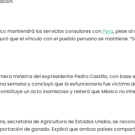
ación.
ico mantendrá los servicios consulares con
Perú
, pese a
ró que el vínculo con el pueblo peruano se mantiene: “Se
rimera ministra del expresidente Pedro Castillo, con base 
 una semana y concluyó que la exfuncionaria fue víctima d
constituye un acto inamistoso y reiteró que México no int
ns, secretaria de Agricultura de Estados Unidos, se reco
xportación de ganado. Explicó que ambos países comparten