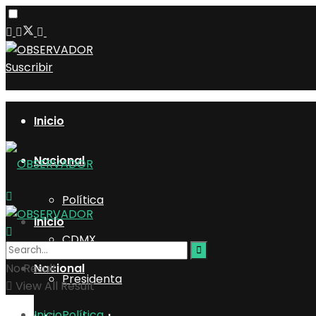
Suscribir
Inicio
Nacional
Política
Inicio
CDMX
No Result
Nacional
Presidenta
View All Result
Inicio
Política