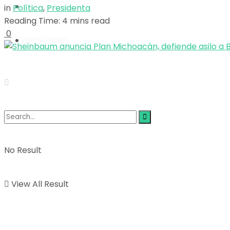
Opinión
in
Política
,
Presidenta
No Result
Reading Time: 4 mins read
0
View All Result
Deportes
No Result
View All Result