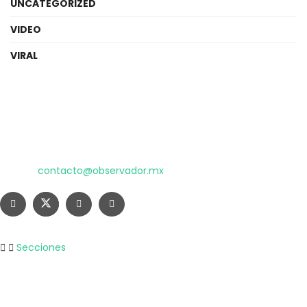
UNCATEGORIZED
VIDEO
VIRAL
El poder de la información
Copyright © 2025 OBSERVADOR.
Correo:
contacto@observador.mx
Secciones
Nacional
Internacional