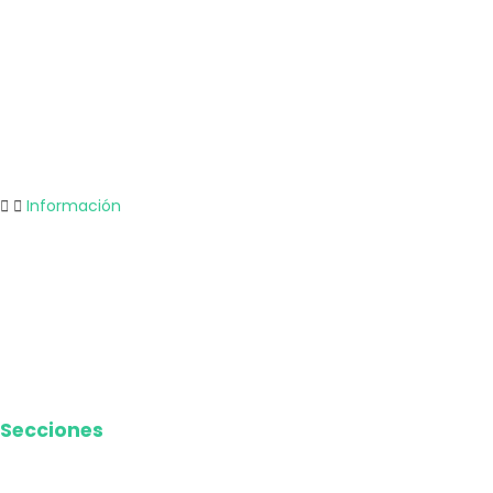
Economía
Entretenimiento
Tecnología
Opinión
Deportes
Información
Nosotros
Política de privacidad
Términos y Condiciones
Contacto
Media Kit
Secciones
Nacional