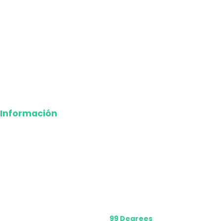
Internacional
Economía
Entretenimiento
Tecnología
Opinión
Deportes
Información
Nosotros
Política de privacidad
Términos y Condiciones
Contacto
Media Kit
Powered by
99 Degrees
.