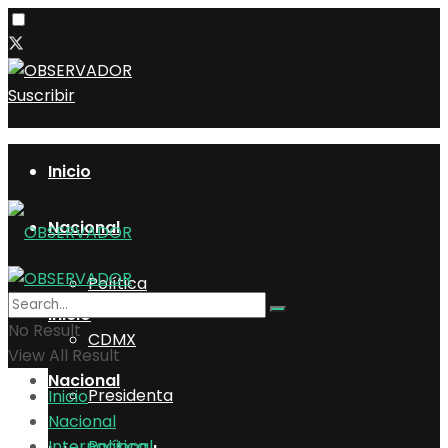
Suscribir
Inicio
Nacional
Política
Inicio
No Result
CDMX
View All Result
Nacional
Presidenta
Inicio
Nacional
Internacional
Política