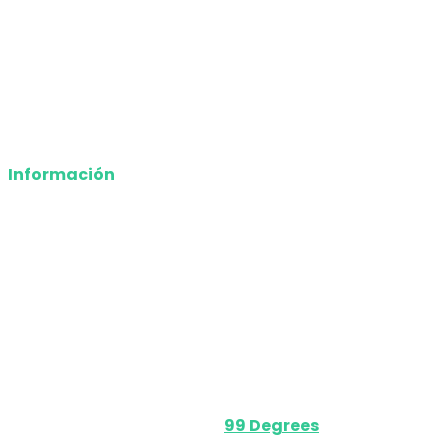
Entretenimiento
Tecnología
Opinión
Deportes
Información
Nosotros
Política de privacidad
Términos y Condiciones
Contacto
Media Kit
Powered by
99 Degrees
.