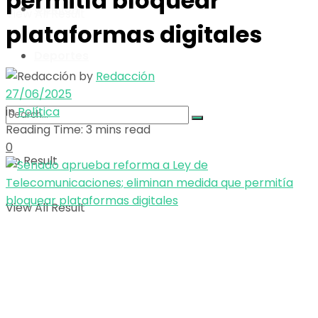
permitía bloquear
Opinión
View All Result
plataformas digitales
Deportes
by
Redacción
27/06/2025
in
Política
Reading Time: 3 mins read
0
No Result
View All Result