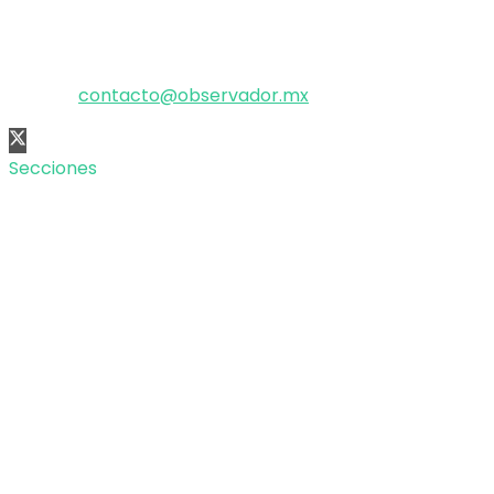
El poder de la información
Copyright © 2025 OBSERVADOR.
Correo:
contacto@observador.mx
Secciones
Nacional
Internacional
Economía
Entretenimiento
Tecnología
Opinión
Deportes