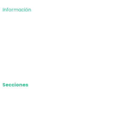
Información
Nosotros
Política de privacidad
Términos y Condiciones
Contacto
Media Kit
Secciones
Nacional
Internacional
Economía