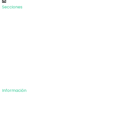
Secciones
Nacional
Internacional
Economía
Entretenimiento
Tecnología
Opinión
Deportes
Información
Nosotros
Política de privacidad