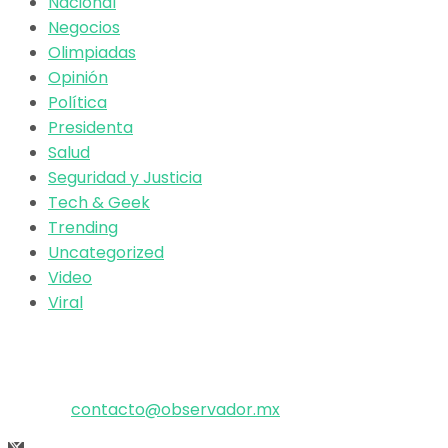
Nacional
Negocios
Olimpiadas
Opinión
Política
Presidenta
Salud
Seguridad y Justicia
Tech & Geek
Trending
Uncategorized
Video
Viral
El poder de la información
Copyright © 2025 OBSERVADOR.
Correo:
contacto@observador.mx