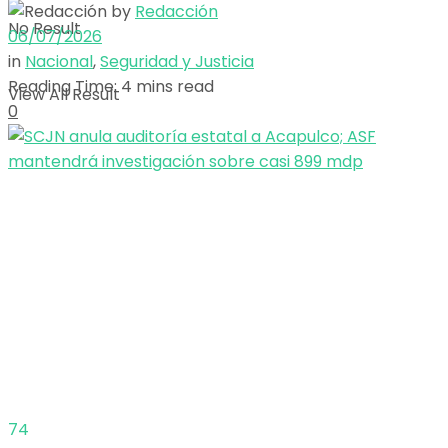
by
Redacción
No Result
06/07/2026
in
Nacional
,
Seguridad y Justicia
Reading Time: 4 mins read
View All Result
0
74