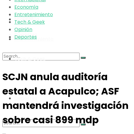
Tech & Geek
Economía
Entretenimiento
Opinión
Economía
Tech & Geek
Opinión
Deportes
Deportes
Entretenimiento
Tech & Geek
No Result
SCJN anula auditoría
Opinión
estatal a Acapulco; ASF
View All Result
Deportes
mantendrá investigación
sobre casi 899 mdp