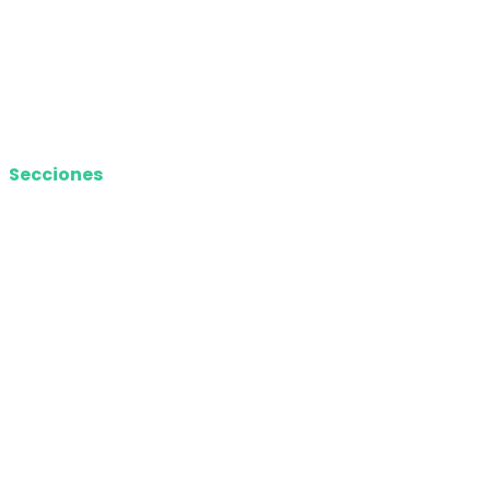
Términos y Condiciones
Contacto
Media Kit
Secciones
Nacional
Internacional
Economía
Entretenimiento
Tecnología
Opinión