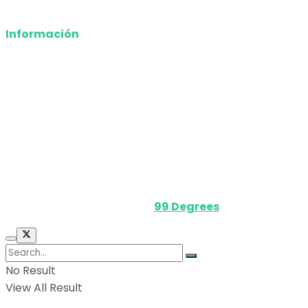
Deportes
Información
Nosotros
Política de privacidad
Términos y Condiciones
Contacto
Media Kit
Powered by
99 Degrees
.
No Result
View All Result