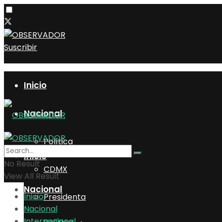
Suscribir
Inicio
Nacional
Política
Inicio
No Result
CDMX
View All Result
Nacional
Inicio
Presidenta
Nacional
Internacional