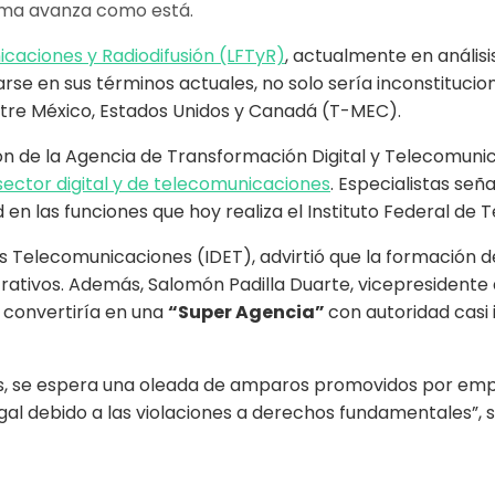
rma avanza como está.
caciones y Radiodifusión (LFTyR)
, actualmente en análisi
arse en sus términos actuales, no solo sería inconstituci
ntre México, Estados Unidos y Canadá (T-MEC).
ión de la Agencia de Transformación Digital y Telecomun
sector digital y de telecomunicaciones
. Especialistas se
ad en las funciones que hoy realiza el Instituto Federal de
as Telecomunicaciones (IDET), advirtió que la formación 
strativos. Además, Salomón Padilla Duarte, vicepresident
 convertiría en una
“Super Agencia”
con autoridad casi 
ios, se espera una oleada de amparos promovidos por empr
al debido a las violaciones a derechos fundamentales”, s