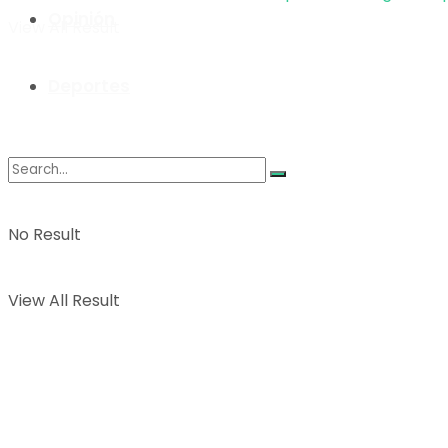
Opinión
View All Result
Deportes
No Result
View All Result