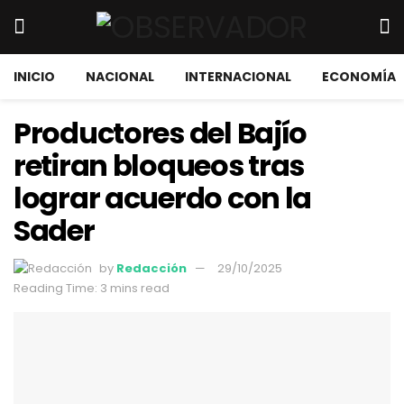
INICIO
NACIONAL
INTERNACIONAL
ECONOMÍA
Productores del Bajío
retiran bloqueos tras
lograr acuerdo con la
Sader
by
Redacción
29/10/2025
Reading Time: 3 mins read