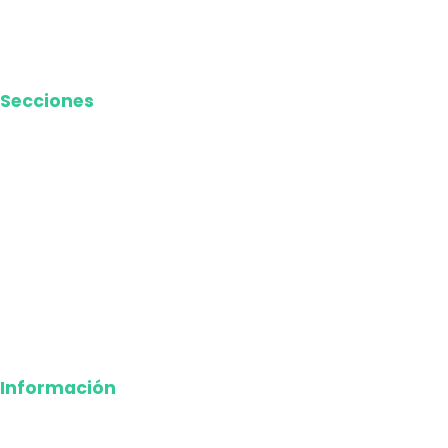
Contacto
Media Kit
Secciones
Nacional
Internacional
Economía
Entretenimiento
Tecnología
Opinión
Deportes
Información
Nosotros