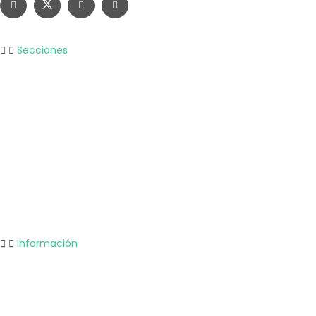
Secciones
Nacional
Internacional
Economía
Entretenimiento
Tecnología
Opinión
Deportes
Información
Nosotros
Política de privacidad
Términos y Condiciones