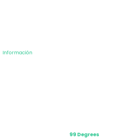
Entretenimiento
Tecnología
Opinión
Deportes
Información
Nosotros
Política de privacidad
Términos y Condiciones
Contacto
Media Kit
Powered by
99 Degrees
.