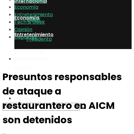
Internacional
Economía
Entretenimiento
Economía
CDMX
Tech & Geek
Opinión
Entretenimiento
Deportes
Presidenta
Tech & Geek
Internacional
Opinión
Presuntos responsables
Economía
Deportes
de ataque a
Entretenimiento
restaurantero en AICM
son detenidos
Tech & Geek
No Result