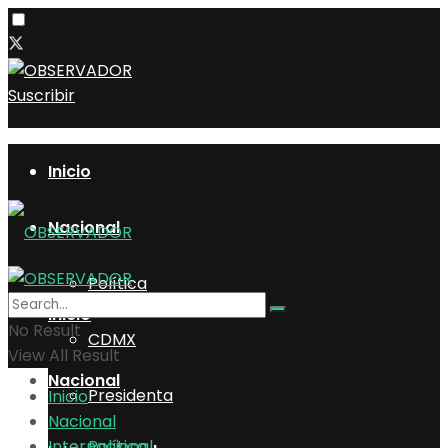
Suscribir
Inicio
Nacional
Política
Inicio
No Result
CDMX
View All Result
Nacional
Presidenta
Inicio
Nacional
Internacional
Política