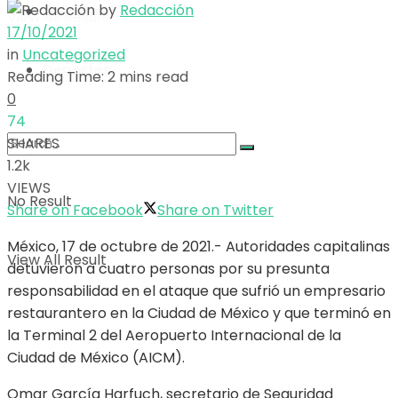
by
Redacción
Opinión
View All Result
17/10/2021
in
Uncategorized
Deportes
Reading Time: 2 mins read
0
74
SHARES
1.2k
VIEWS
No Result
Share on Facebook
Share on Twitter
México, 17 de octubre de 2021.- Autoridades capitalinas
View All Result
detuvieron a cuatro personas por su presunta
responsabilidad en el ataque que sufrió un empresario
restaurantero en la Ciudad de México y que terminó en
la Terminal 2 del Aeropuerto Internacional de la
Ciudad de México (AICM).
Omar García Harfuch, secretario de Seguridad