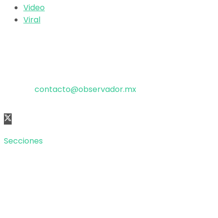
Video
Viral
El poder de la información
Copyright © 2025 OBSERVADOR.
Correo:
contacto@observador.mx
Secciones
Nacional
Internacional
Economía