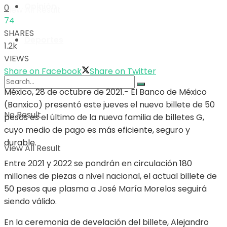
Opinión
0
View All Result
74
SHARES
Deportes
1.2k
VIEWS
Share on Facebook
Share on Twitter
México, 28 de octubre de 2021.- El Banco de México
(Banxico) presentó este jueves el nuevo billete de 50
No Result
pesos es el último de la nueva familia de billetes G,
cuyo medio de pago es más eficiente, seguro y
durable.
View All Result
Entre 2021 y 2022 se pondrán en circulación 180
millones de piezas a nivel nacional, el actual billete de
50 pesos que plasma a José María Morelos seguirá
siendo válido.
En la ceremonia de develación del billete, Alejandro