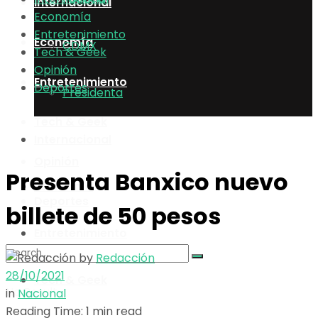
Internacional
Economía
Entretenimiento
Economía
CDMX
Tech & Geek
Opinión
Entretenimiento
Deportes
Presidenta
Tech & Geek
Internacional
Opinión
Presenta Banxico nuevo
Economía
Deportes
billete de 50 pesos
Entretenimiento
by
Redacción
28/10/2021
Tech & Geek
No Result
in
Nacional
Reading Time: 1 min read