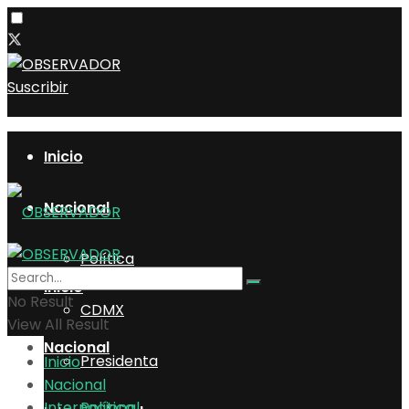
Suscribir
Inicio
Nacional
Política
Inicio
No Result
CDMX
View All Result
Nacional
Presidenta
Inicio
Nacional
Internacional
Política