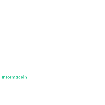
Nacional
Internacional
Economía
Entretenimiento
Tecnología
Opinión
Deportes
Información
Nosotros
Política de privacidad