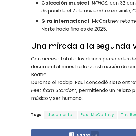
Colección musical:
WINGS
, con 32 ca
disponible el 7 de noviembre en vinilo, C
Gira internacional:
McCartney retoma
Norte hacia finales de 2025.
Una mirada a la segunda v
Con acceso total a los diarios personales d
documental muestra la construcción de una
Beatle.
Durante el rodaje, Paul concedió siete entre
Feet from Stardom
, permitiendo un relato 
músico y ser humano.
Tags:
documental
Paul McCartney
The Be
Share
30