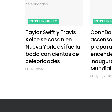
ENTRETENIMIENTO
ENTRETENI
Taylor Swift y Travis
Con “Dai
Kelce se casan en
ascenso,
Nueva York: así fue la
prepara
boda con cientos de
encende
celebridades
inaugur
Mundial
03/07/2026
09/06/2026