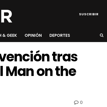
SUSCRIBIR
H & GEEK
OPINIÓN
DEPORTES
vención tras
l Man on the
0