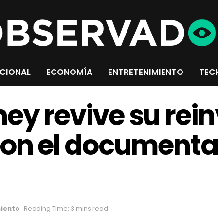
CIONAL
ECONOMÍA
ENTRETENIMIENTO
TEC
ey revive su rein
con el documenta
miento
Reading Time: 3 mins read