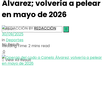
Álvarez; volvería a pelear
en mayo de 2026
BY
REDACCIÓN
30/09/2025
in
Deportes
No Result
Reading Time: 2 mins read
0
View All Result