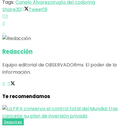
Tags:
Canelo Álvarez
cirugía del codo
ring
Share
30
Tweet
19
Redacción
Equipo editorial de OBSERVADORmx. El poder de la
información.
Te recomendamos
Deportes