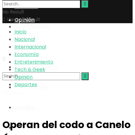
Tech & Geek
Nacional
No Result
View All Result
Opinión
Internacional
Inicio
Deportes
Nacional
Economía
Internacional
Economía
Entretenimiento
Entretenimiento
Tech & Geek
Opinión
Deportes
Tech & Geek
No Result
Opinión
View All Result
Operan del codo a Canelo
Deportes