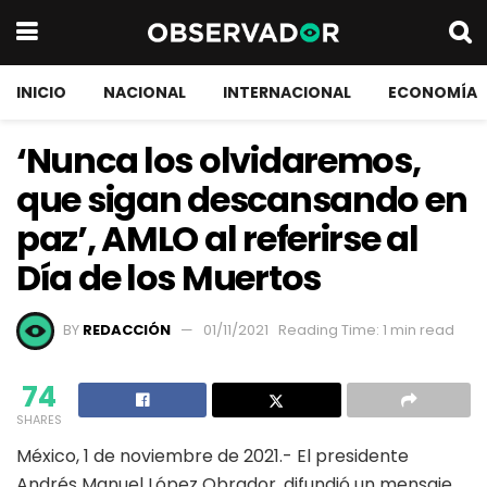
INICIO
NACIONAL
INTERNACIONAL
ECONOMÍA
‘Nunca los olvidaremos,
que sigan descansando en
paz’, AMLO al referirse al
Día de los Muertos
BY
REDACCIÓN
01/11/2021
Reading Time: 1 min read
74
SHARES
México, 1 de noviembre de 2021.- El presidente
Andrés Manuel López Obrador, difundió un mensaje