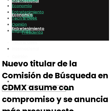
Internacional
Economía
Entretenimiento
Economía
CDMX
Tech & Geek
Opinión
Entretenimiento
Deportes
Presidenta
Tech & Geek
Internacional
Opinión
Nuevo titular de la
Economía
Deportes
Comisión de Búsqueda en
Entretenimiento
CDMX asume con
compromiso y se anuncia
Tech & Geek
No Result