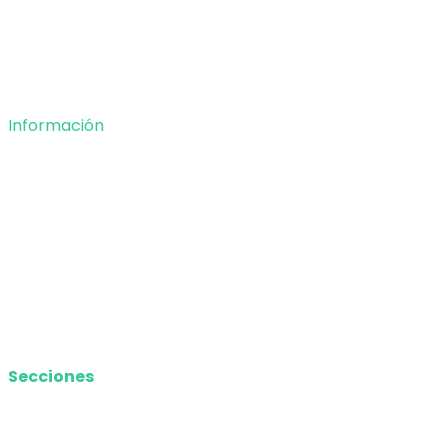
Tecnología
Opinión
Deportes
Información
Nosotros
Política de privacidad
Términos y Condiciones
Contacto
Media Kit
Secciones
Nacional