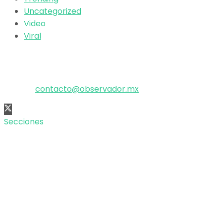
Uncategorized
Video
Viral
El poder de la información
Copyright © 2025 OBSERVADOR.
Correo:
contacto@observador.mx
Secciones
Nacional
Internacional
Economía
Entretenimiento