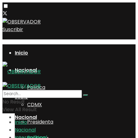
Suscribir
Inicio
Nacional
Política
Inicio
No Result
CDMX
View All Result
Nacional
Presidenta
Inicio
Nacional
Internacional
Política