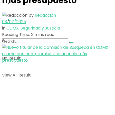
más presupuesto
Opinión
View All Result
by
Redacción
Deportes
03/07/2025
in
CDMX
,
Seguridad y Justicia
Reading Time: 2 mins read
0
No Result
View All Result