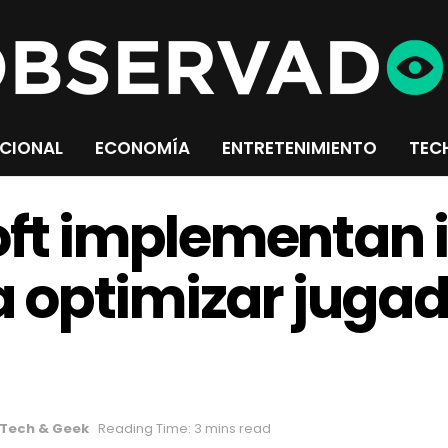
CIONAL
ECONOMÍA
ENTRETENIMIENTO
TEC
oft implementan i
ra optimizar juga
Tech & Geek
Reading Time: 3 mins read