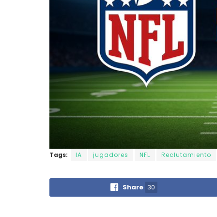
Tags:
IA
jugadores
NFL
Reclutamiento
Share
30