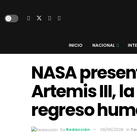
INICIO
NACIONAL
INT
NASA present
Artemis III, 
regreso huma
by
Redacción
09/06/2026
in
Te