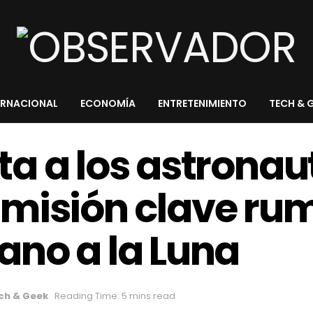
ERNACIONAL
ECONOMÍA
ENTRETENIMIENTO
TECH & 
a a los astronau
la misión clave ru
no a la Luna
ch & Geek
Reading Time: 5 mins read