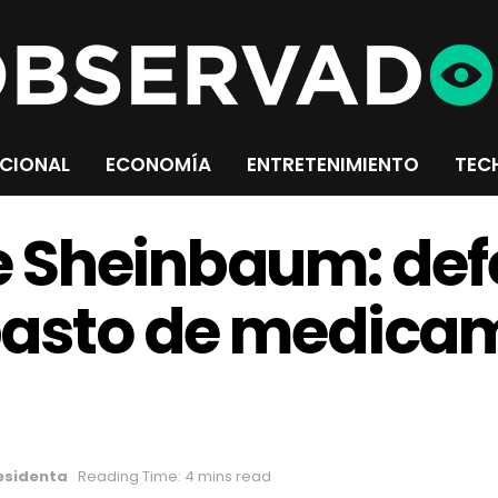
CIONAL
ECONOMÍA
ENTRETENIMIENTO
TEC
 Sheinbaum: def
 abasto de medica
esidenta
Reading Time: 4 mins read