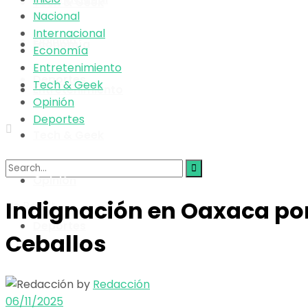
Tech & Geek
Nacional
Internacional
Opinión
Economía
Economía
Entretenimiento
Deportes
Tech & Geek
Entretenimiento
Opinión
Deportes
Tech & Geek
Opinión
Indignación en Oaxaca por
No Result
Deportes
Ceballos
View All Result
by
Redacción
06/11/2025