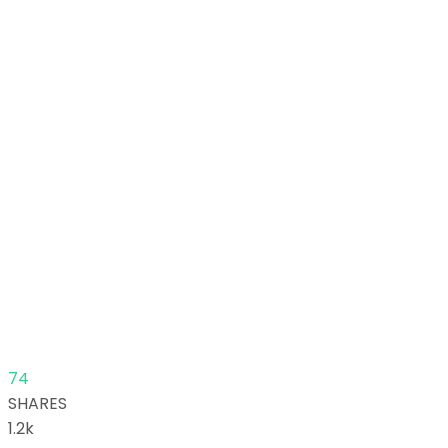
74
SHARES
1.2k