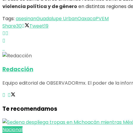
violencia política y de género
en distintas regiones de
Tags:
asesinan
Guadalupe Urban
Oaxaca
PVEM
Share
30
Tweet
19
Redacción
Equipo editorial de OBSERVADORmx. El poder de la infor
Te recomendamos
Nacional