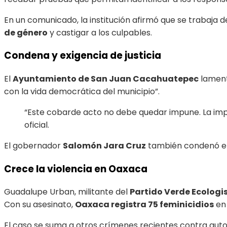
En un comunicado, la institución afirmó que se trabaja
de género
y castigar a los culpables.
Condena y exigencia de justicia
El
Ayuntamiento de San Juan Cacahuatepec
lament
con la vida democrática del municipio”.
“Este cobarde acto no debe quedar impune. La imp
oficial.
El gobernador
Salomón Jara Cruz
también condenó el 
Crece la violencia en Oaxaca
Guadalupe Urban, militante del
Partido Verde Ecologi
Con su asesinato,
Oaxaca registra 75 feminicidios
en 
El caso se suma a otros crímenes recientes contra auto