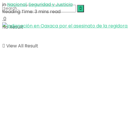
in
Nacional
,
Seguridad y Justicia
Reading Time: 3 mins read
0
No Result
View All Result