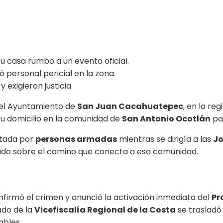
u casa rumbo a un evento oficial.
ó personal pericial en la zona.
exigieron justicia.
del Ayuntamiento de
San Juan Cacahuatepec
, en la re
 su domicilio en la comunidad de
San Antonio Ocotlán
par
ptada por
personas armadas
mientras se dirigía a las
Jo
izado sobre el camino que conecta a esa comunidad.
nfirmó el crimen y anunció la activación inmediata del
Pr
ado de la
Vicefiscalía Regional de la Costa
se trasladó 
ables.