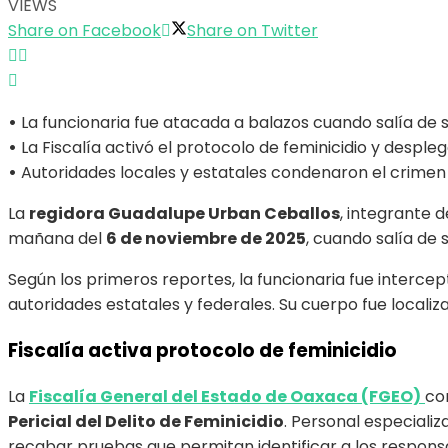
VIEWS
Share on Facebook
Share on Twitter
•
La funcionaria fue atacada a balazos cuando salía de s
•
La Fiscalía activó el protocolo de feminicidio y despleg
•
Autoridades locales y estatales condenaron el crimen y 
La
regidora Guadalupe Urban Ceballos
, integrante 
mañana del
6 de noviembre de 2025
, cuando salía de
Según los primeros reportes, la funcionaria fue interce
autoridades estatales y federales. Su cuerpo fue local
Fiscalía activa protocolo de feminicidio
La
Fiscalía General del Estado de Oaxaca (FGEO)
co
Pericial del Delito de Feminicidio
. Personal especializ
recabar pruebas que permitan identificar a los respons