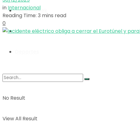
View All Result
in
Internacional
Tech & Geek
Reading Time: 3 mins read
0
Opinión
Deportes
No Result
View All Result