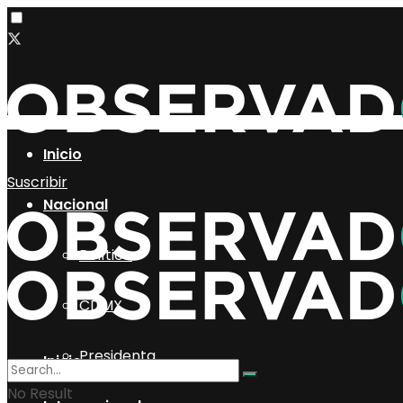
Inicio
Suscribir
Nacional
Política
CDMX
Presidenta
Inicio
No Result