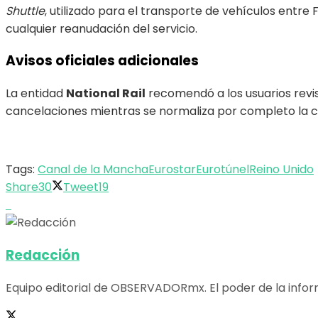
Shuttle
, utilizado para el transporte de vehículos entre 
cualquier reanudación del servicio.
Avisos oficiales adicionales
La entidad
National Rail
recomendó a los usuarios revis
cancelaciones mientras se normaliza por completo la cir
Tags:
Canal de la Mancha
Eurostar
Eurotúnel
Reino Unido
Share
30
Tweet
19
Redacción
Equipo editorial de OBSERVADORmx. El poder de la infor